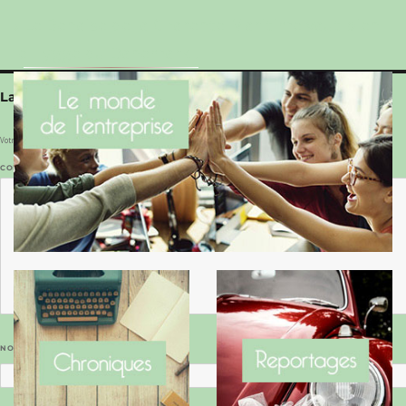
Le Benaise de la Charente-Maritime vaut bien
le Hygge du Danemark !
Laisser un commentaire
Votre adresse e-mail ne sera pas publiée.
Les champs obligatoires sont indiqués avec
*
COMMENTAIRE
*
NOM
*