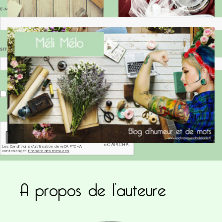
E-MAIL
*
SITE WEB
Enregistrer mon nom, mon e-mail et mon site dans le navigateur pour mon prochain commentaire.
A propos de l’auteure
Ce site utilise Akismet pour réduire les indésirab
commentaires sont traitées
.