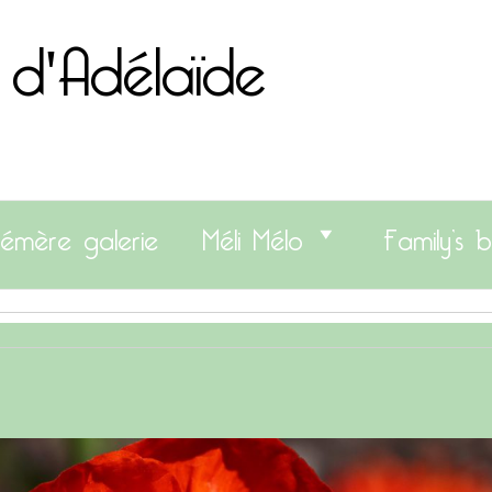
 d'Adélaïde
émère galerie
Méli Mélo
Family’s b