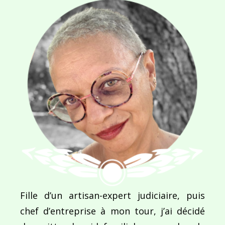
Navigation
de
PUBLIÉ DANS
Les Dessous d’Audrey
l’article
Fille d’un artisan-expert judiciaire, puis
chef d’entreprise à mon tour, j’ai décidé