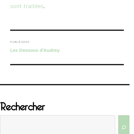
sont traitées
.
Navigation
de
PUBLIÉ DANS
Les Dessous d’Audrey
l’article
Rechercher