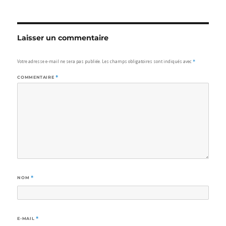
Laisser un commentaire
Votre adresse e-mail ne sera pas publiée.
Les champs obligatoires sont indiqués avec
*
COMMENTAIRE
*
NOM
*
E-MAIL
*