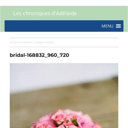
Les chroniques d'Adélaïde
MENU
Image précédente
Image suivante
bridal-168832_960_720