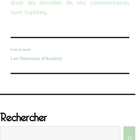
dont les données de vos commentaires
sont traitées
.
Navigation
de
PUBLIÉ DANS
Les Dessous d’Audrey
l’article
Rechercher