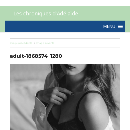
Les chroniques d'Adélaïde
MENU
Image précédente
Image suivante
adult-1868574_1280