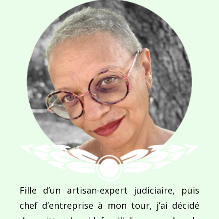
Navigation
de
PUBLIÉ DANS
La légende de François Drageon
l’article
Fille d’un artisan-expert judiciaire, puis
chef d’entreprise à mon tour, j’ai décidé