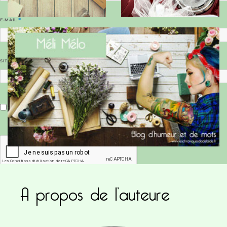
E-MAIL
*
SITE WEB
Enregistrer mon nom, mon e-mail et mon site dans le navigateur pour mon prochain commentaire.
A propos de l’auteure
Ce site utilise Akismet pour réduire les indésirab
commentaires sont traitées
.