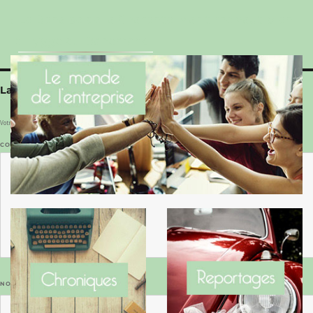
Le Benaise de la Charente-Maritime vaut bien
le Hygge du Danemark !
Laisser un commentaire
Votre adresse e-mail ne sera pas publiée.
Les champs obligatoires sont indiqués avec
*
COMMENTAIRE
*
NOM
*