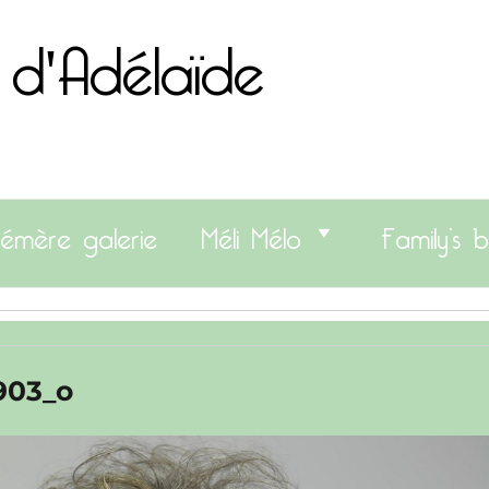
 d'Adélaïde
émère galerie
Méli Mélo
Family’s b
903_o