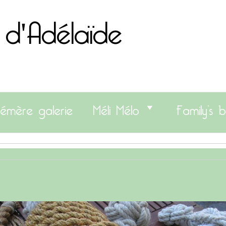
 d'Adélaïde
émère galerie
Méli Mélo
Family’s b