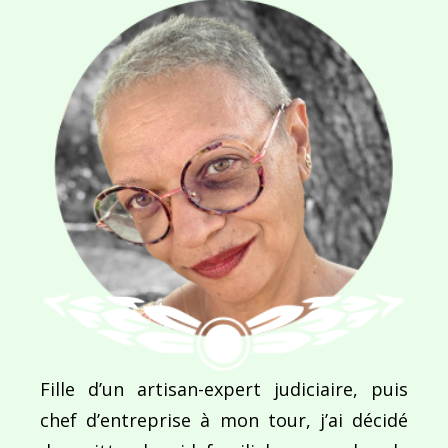
Navigation
de
PUBLIÉ DANS
L’économie a fait volé mon Chi en éclat !
l’article
Fille d’un artisan-expert judiciaire, puis
chef d’entreprise à mon tour, j’ai décidé