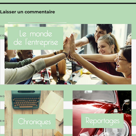
Le Benaise de la Charente-Maritime vaut bien
Laisser un commentaire
le Hygge du Danemark !
Votre adresse e-mail ne sera pas publiée.
Les champs obligatoires sont indiqués avec
*
COMMENTAIRE
*
NOM
*
E-MAIL
*