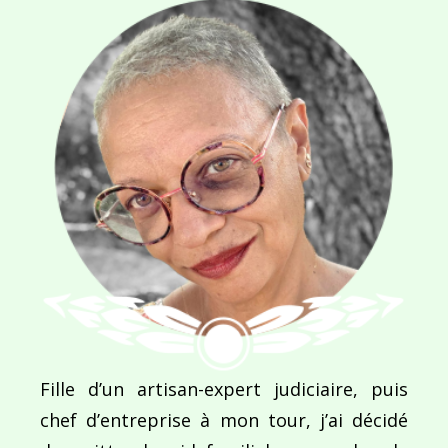
commentaires sont traitées
.
Navigation
de
PUBLIÉ DANS
Laure Gueilhers, entre science et traditions millé
l’article
Fille d’un artisan-expert judiciaire, puis
chef d’entreprise à mon tour, j’ai décidé