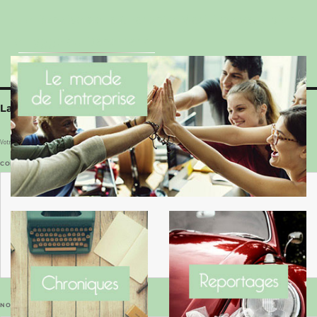
Le Benaise de la Charente-Maritime vaut bien
le Hygge du Danemark !
Laisser un commentaire
Votre adresse e-mail ne sera pas publiée.
Les champs obligatoires sont indiqués avec
*
COMMENTAIRE
*
NOM
*