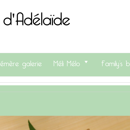
 d'Adélaïde
émère galerie
Méli Mélo
Family’s b