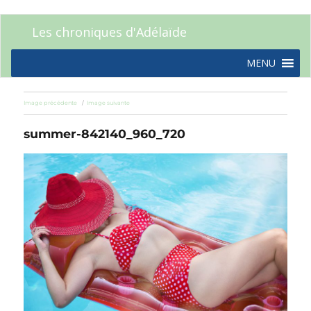
Les chroniques d'Adélaïde
MENU
Image précédente
Image suivante
summer-842140_960_720