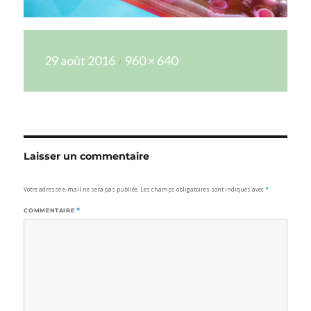
Publié
Taille
29 août 2016
960 × 640
le
réelle
Laisser un commentaire
Votre adresse e-mail ne sera pas publiée.
Les champs obligatoires sont indiqués avec
*
COMMENTAIRE
*