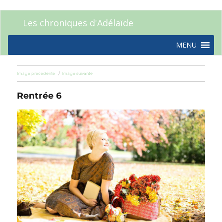
Les chroniques d'Adélaïde
MENU
Image précédente
Image suivante
Rentrée 6