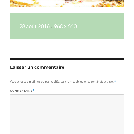
Publié
Taille
28 août 2016
960 × 640
le
réelle
Laisser un commentaire
Votre adresse e-mail ne sera pas publiée.
Les champs obligatoires sont indiqués avec
*
COMMENTAIRE
*