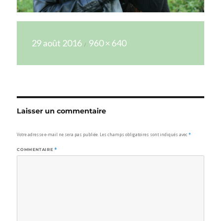
Publié
Taille
29 août 2016
960 × 640
le
réelle
Laisser un commentaire
Votre adresse e-mail ne sera pas publiée.
Les champs obligatoires sont indiqués avec
*
COMMENTAIRE
*