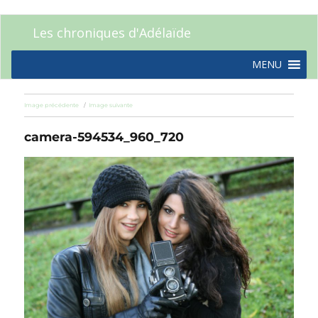
Les chroniques d'Adélaïde
MENU
Image précédente
Image suivante
camera-594534_960_720