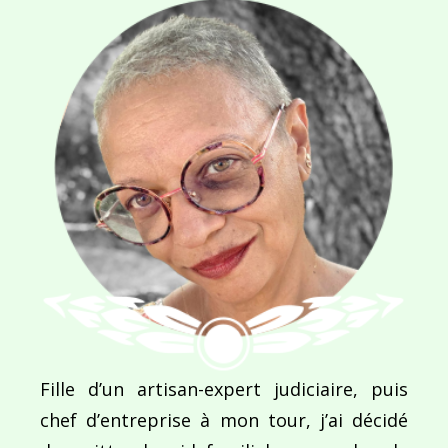
Navigation
de
PUBLIÉ DANS
Leçon de séduction ou la danse du paon
l’article
Fille d’un artisan-expert judiciaire, puis
chef d’entreprise à mon tour, j’ai décidé