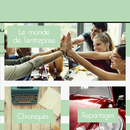
Le Benaise de la Charente-Maritime vaut bien
le Hygge du Danemark !
Laisser un commentaire
Votre adresse e-mail ne sera pas publiée.
Les champs obligatoires sont indiqués avec
*
COMMENTAIRE
*
NOM
*