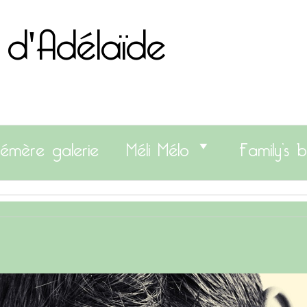
 d'Adélaïde
émère galerie
Méli Mélo
Family’s b