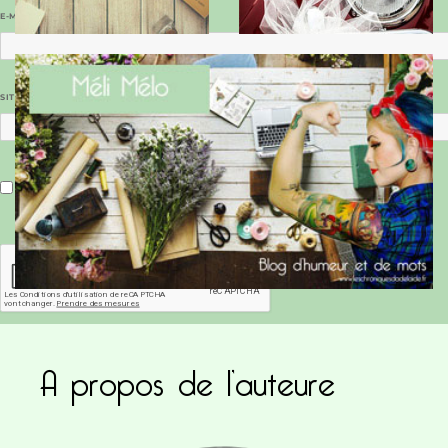
E-MAIL
*
SITE WEB
Enregistrer mon nom, mon e-mail et mon site dans le navigateur pour mon prochain commentaire.
A propos de l’auteure
Ce site utilise Akismet pour réduire les indésirab
commentaires sont traitées
.