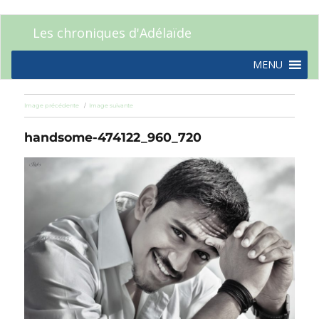
Les chroniques d'Adélaïde
MENU
Image précédente
Image suivante
handsome-474122_960_720