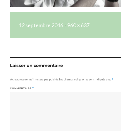
Publié
Taille
12 septembre 2016
960 × 637
le
réelle
Laisser un commentaire
Votre adresse e-mail ne sera pas publiée.
Les champs obligatoires sont indiqués avec
*
COMMENTAIRE
*