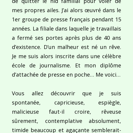
de quitter le nid familial pour voler de
l’article
mes propres ailes. J’ai alors œuvré dans le
1er groupe de presse français pendant 15
années. La filiale dans laquelle je travaillais
a fermé ses portes après plus de 40 ans
d’existence. D’un malheur est né un rêve.
Je me suis alors inscrite dans une célèbre
école de journalisme. Et mon diplôme
d’attachée de presse en poche… Me voici…
Vous allez découvrir que je suis
spontanée, capricieuse, espiègle,
malicieuse faut-il croire, rêveuse
sûrement, contemplative absolument,
timide beaucoup et agaçante semblerait-