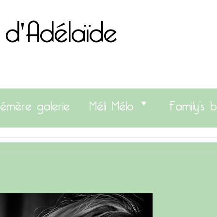
 d'Adélaïde
émère galerie
Méli Mélo
Family’s b