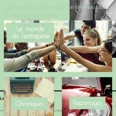
Le Benaise de la Charente-Maritime vaut bien
le Hygge du Danemark !
Laisser un commentaire
Votre adresse e-mail ne sera pas publiée.
Les champs obligatoires sont indiqués avec
*