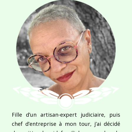
Navigation
de
PUBLIÉ DANS
Leçon de séduction ou la danse du paon
l’article
Fille d’un artisan-expert judiciaire, puis
chef d’entreprise à mon tour, j’ai décidé