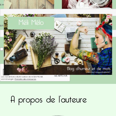
E-MAIL
*
SITE WEB
Enregistrer mon nom, mon e-mail et mon site dans le navigateur pour mon prochain commentaire.
A propos de l’auteure
Ce site utilise Akismet pour réduire les indésirab
commentaires sont traitées
.