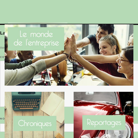
Le Benaise de la Charente-Maritime vaut bien
le Hygge du Danemark !
Laisser un commentaire
Votre adresse e-mail ne sera pas publiée.
Les champs obligatoires sont indiqués avec
*
COMMENTAIRE
*
NOM
*