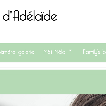
 d'Adélaïde
émère galerie
Méli Mélo
Family’s b