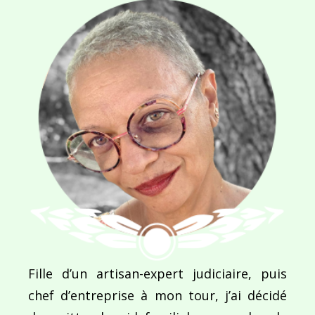
Ce site utilise Akismet pour réduire les indésirab
commentaires sont traitées
.
Navigation
Fille d’un artisan-expert judiciaire, puis
de
PUBLIÉ DANS
Leçon de séduction ou la danse du paon
chef d’entreprise à mon tour, j’ai décidé
l’article