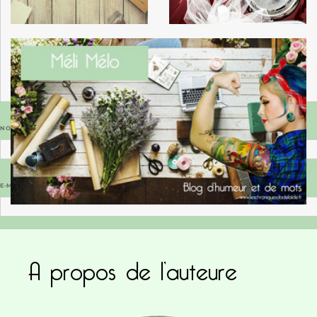
NOM
*
E-MAIL
*
SITE WEB
A propos de l’auteure
Enregistrer mon nom, mon e-mail et mon site dans le navigateur pour mon prochain commentaire.