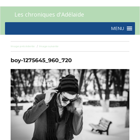
Les chroniques d'Adélaïde
MENU
Image précédente
Image suivante
boy-1275645_960_720