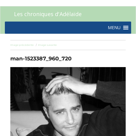
Les chroniques d'Adélaïde
MENU
Image précédente
Image suivante
man-1523387_960_720