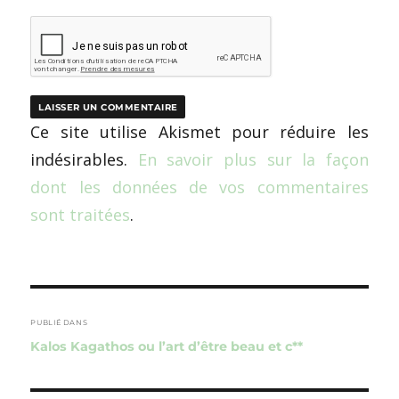
Ce site utilise Akismet pour réduire les
indésirables.
En savoir plus sur la façon
dont les données de vos commentaires
sont traitées
.
Navigation
de
PUBLIÉ DANS
Kalos Kagathos ou l’art d’être beau et c**
l’article