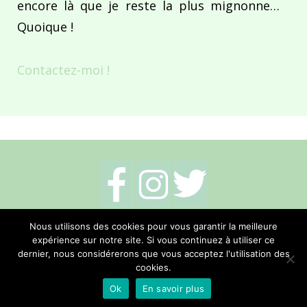
encore là que je reste la plus mignonne…
Quoique !
Contactez-moi !
Mentions légales
-
Politique de cookies
-
Nous utilisons des cookies pour vous garantir la meilleure
expérience sur notre site. Si vous continuez à utiliser ce
Me contacter
dernier, nous considérerons que vous acceptez l'utilisation des
cookies.
Réalisation Hano Communication
Ok
En savoir plus