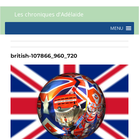
Les chroniques d'Adélaïde
MENU
british-107866_960_720