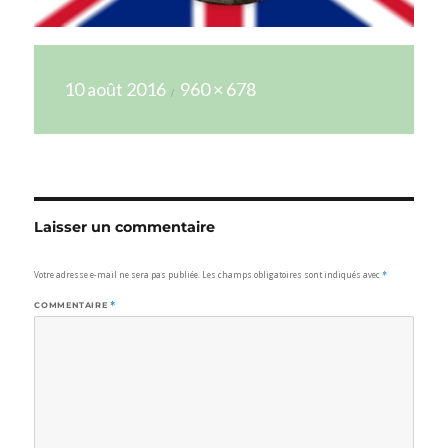
Publié
Taille
10 août 2016
960 × 678
le
réelle
Laisser un commentaire
Votre adresse e-mail ne sera pas publiée.
Les champs obligatoires sont indiqués avec
*
COMMENTAIRE
*