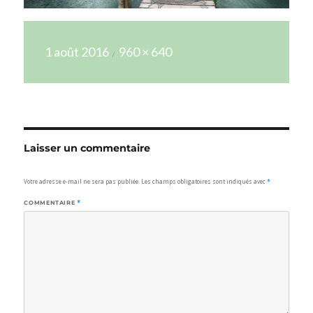
Publié
Taille
1 août 2016
960 × 640
le
réelle
Laisser un commentaire
Votre adresse e-mail ne sera pas publiée.
Les champs obligatoires sont indiqués avec
*
COMMENTAIRE
*