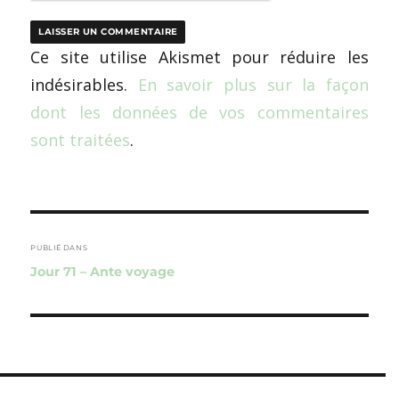
Ce site utilise Akismet pour réduire les
indésirables.
En savoir plus sur la façon
dont les données de vos commentaires
sont traitées
.
Navigation
de
PUBLIÉ DANS
Jour 71 – Ante voyage
l’article