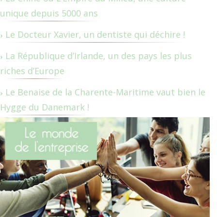
unique depuis 5000 ans
Le Docteur Xavier, un dentiste qui déchire !
La République d’Irlande, un des pays les plus
riches d’Europe
Le Benaise de la Charente-Maritime vaut bien le
Hygge du Danemark !