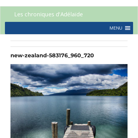
Les chroniques d'Adélaïde
MENU
new-zealand-583176_960_720