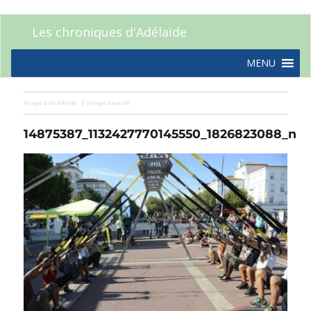
Les chroniques d'Adélaïde
MENU
Image précédente
Image suivante
14875387_1132427770145550_1826823088_n