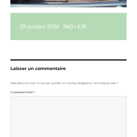
Publié
Taille
29 octobre 2016
960 × 638
le
réelle
Laisser un commentaire
Votre adresse e-mail ne sera pas publiée.
Les champs obligatoires sont indiqués avec
*
COMMENTAIRE
*