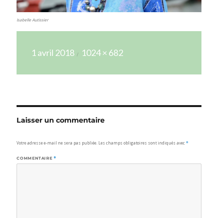
Isabelle Autissier
Publié
Taille
1 avril 2018
1024 × 682
le
réelle
Laisser un commentaire
Votre adresse e-mail ne sera pas publiée.
Les champs obligatoires sont indiqués avec
*
COMMENTAIRE
*