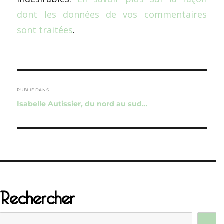
dont les données de vos commentaires
sont traitées
.
Navigation
de
PUBLIÉ DANS
Isabelle Autissier, du nord au sud…
l’article
Rechercher