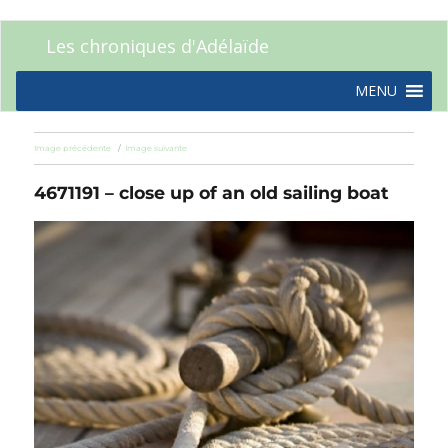
Les chroniques d'Adélaïde
MENU
Image précédente
Image suivante
4671191 – close up of an old sailing boat