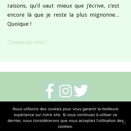
raisons, qu’il vaut mieux que j’écrive, c’est
encore là que je reste la plus mignonne…
Quoique !
Contactez-moi !
Mentions légales
-
Politique de cookies
-
Nous utilisons des cookies pour vous garantir la meilleure
expérience sur notre site. Si vous continuez à utiliser ce
Me contacter
dernier, nous considérerons que vous acceptez l'utilisation des
cookies.
Réalisation Hano Communication