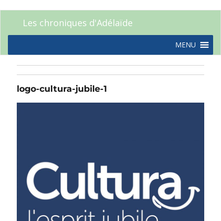
Les chroniques d'Adélaïde
MENU
logo-cultura-jubile-1