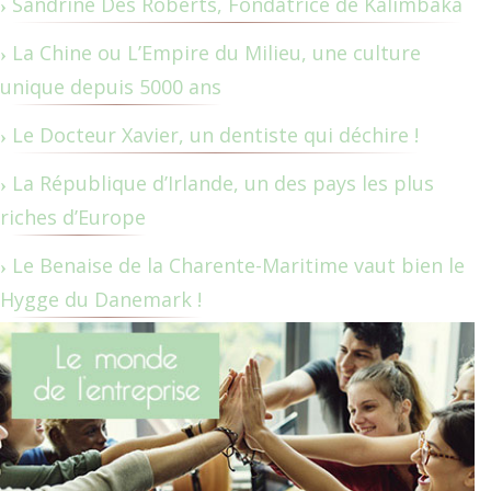
Sandrine Des Roberts, Fondatrice de Kalimbaka
La Chine ou L’Empire du Milieu, une culture
unique depuis 5000 ans
Le Docteur Xavier, un dentiste qui déchire !
La République d’Irlande, un des pays les plus
riches d’Europe
Le Benaise de la Charente-Maritime vaut bien le
Hygge du Danemark !