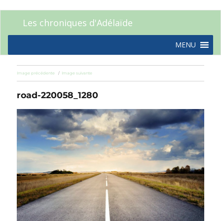
Les chroniques d'Adélaïde
MENU
Image précédente
Image suivante
road-220058_1280