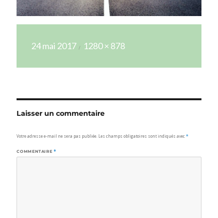
Publié
Taille
24 mai 2017
1280 × 878
le
réelle
Laisser un commentaire
Votre adresse e-mail ne sera pas publiée.
Les champs obligatoires sont indiqués avec
*
COMMENTAIRE
*