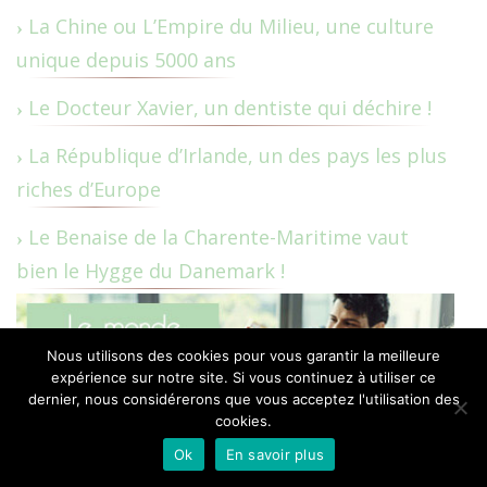
La Chine ou L’Empire du Milieu, une culture
unique depuis 5000 ans
Le Docteur Xavier, un dentiste qui déchire !
La République d’Irlande, un des pays les plus
riches d’Europe
Le Benaise de la Charente-Maritime vaut
bien le Hygge du Danemark !
Nous utilisons des cookies pour vous garantir la meilleure
expérience sur notre site. Si vous continuez à utiliser ce
dernier, nous considérerons que vous acceptez l'utilisation des
cookies.
Ok
En savoir plus