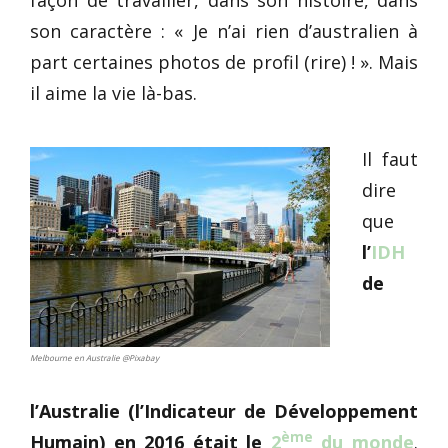
son caractère : « Je n’ai rien d’australien à
part certaines photos de profil (rire) ! ». Mais
il aime la vie là-bas.
Il faut
dire
que
l’
IDH
de
Melbourne en Australie @Pixabay
l’Australie (l’Indicateur de Développement
ème
Humain) en 2016 était le
2
du monde
.