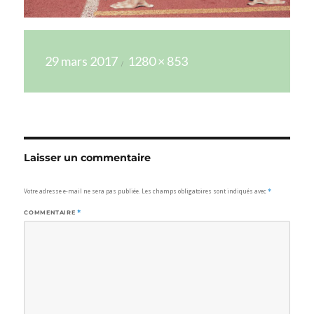
Publié
Taille
29 mars 2017
1280 × 853
le
réelle
Laisser un commentaire
Votre adresse e-mail ne sera pas publiée.
Les champs obligatoires sont indiqués avec
*
COMMENTAIRE
*