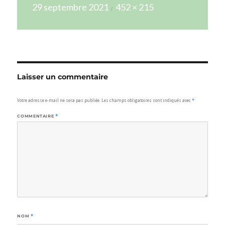
Publié
Taille
29 septembre 2021
452 × 215
le
réelle
Laisser un commentaire
Votre adresse e-mail ne sera pas publiée.
Les champs obligatoires sont indiqués avec
*
COMMENTAIRE
*
NOM
*