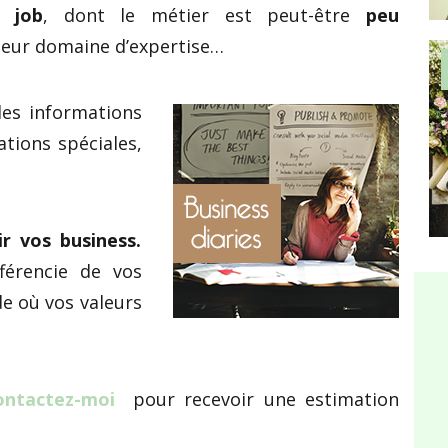
r job
, dont le métier est peut-être
peu
leur domaine d’expertise…
es informations
tions spéciales,
ir vos business.
férencie de vos
e où vos valeurs
ontactez-moi
pour recevoir une estimation