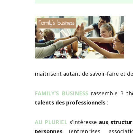
maîtrisent autant de savoir-faire et de
FAMILY’S BUSINESS
rassemble 3 thè
talents des professionnels
:
AU PLURIEL
s’intéresse
aux structur
personnes
(entreprises, associat