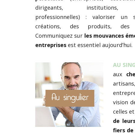
dirigeants, institutions, o
professionnelles) : valoriser un s
créations, des produits, des
Communiquez sur
les mouvances ém
entreprises
est essentiel aujourd’hui.
AU SIN
aux
ch
artisa
entrepre
vision 
celles e
de leur
fiers de