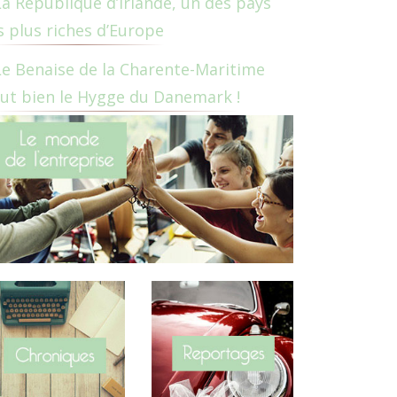
La République d’Irlande, un des pays
s plus riches d’Europe
Le Benaise de la Charente-Maritime
ut bien le Hygge du Danemark !