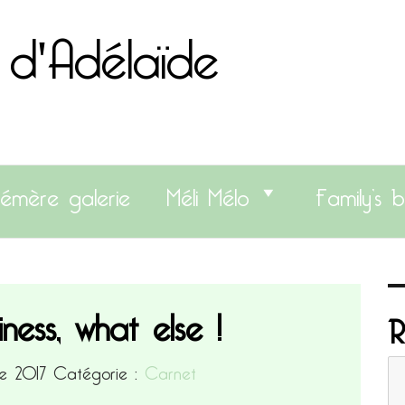
 d'Adélaïde
émère galerie
Méli Mélo
Family’s b
iness, what else !
R
bre 2017
Catégorie :
Carnet