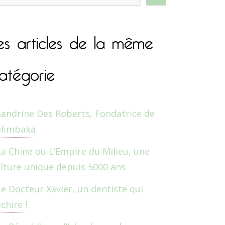
es articles de la même
atégorie
Sandrine Des Roberts, Fondatrice de
alimbaka
La Chine ou L’Empire du Milieu, une
lture unique depuis 5000 ans
Le Docteur Xavier, un dentiste qui
chire !