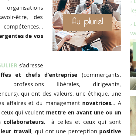
rganisations
le
avoir-être, des
 compétences…
va
ergentes de vos
GULIER
s’adresse
effes et chefs d’entreprise
(commerçants,
ns, professions libérales, dirigeants,
neurs),
qui ont des valeurs, une éthique, une
des affaires et du management
novatrices
… A
t ceux qui veulent
mettre en avant une ou un
s collaborateurs
, à celles et ceux qui sont
 leur travail
, qui ont une perception
positive