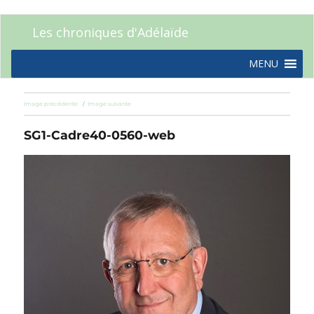
Les chroniques d'Adélaïde
MENU
Image précédente
Image suivante
SG1-Cadre40-0560-web