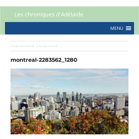
Les chroniques d'Adélaïde
MENU
Image précédente
Image suivante
montreal-2283562_1280