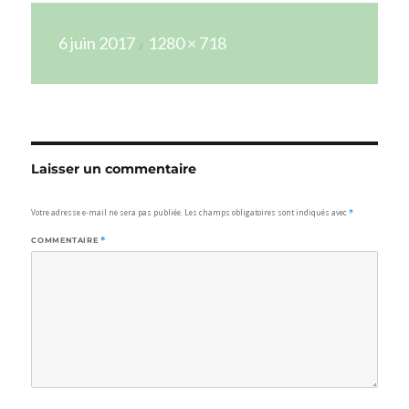
Publié
Taille
6 juin 2017
1280 × 718
le
réelle
Laisser un commentaire
Votre adresse e-mail ne sera pas publiée.
Les champs obligatoires sont indiqués avec
*
COMMENTAIRE
*