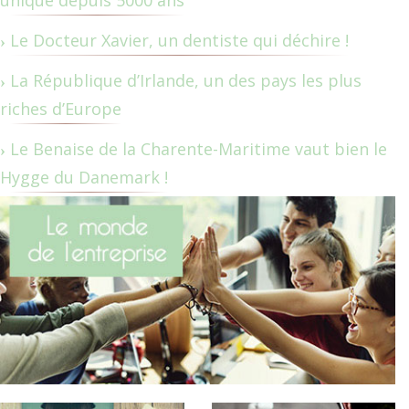
unique depuis 5000 ans
Le Docteur Xavier, un dentiste qui déchire !
La République d’Irlande, un des pays les plus
riches d’Europe
Le Benaise de la Charente-Maritime vaut bien le
Hygge du Danemark !