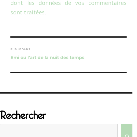
dont les données de vos commentaires
sont traitées
.
Navigation
de
PUBLIÉ DANS
Emi ou l’art de la nuit des temps
l’article
Rechercher