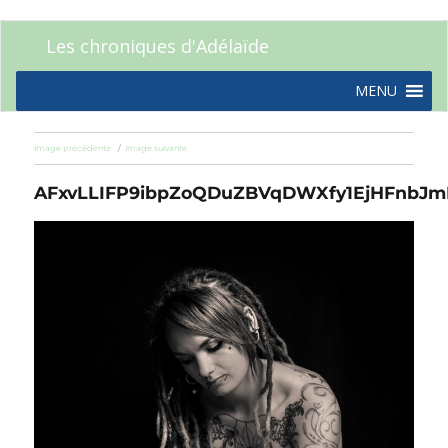
Les chroniques d'Adélaïde
MENU
Image précédente
Image suivante
AFxvLLIFP9ibpZoQDuZBVqDWXfy1EjHFnbJm