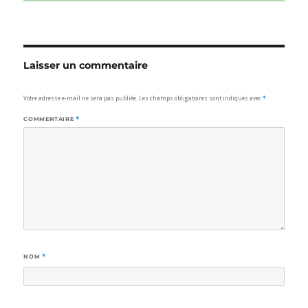
Laisser un commentaire
Votre adresse e-mail ne sera pas publiée.
Les champs obligatoires sont indiqués avec
*
COMMENTAIRE
*
NOM
*