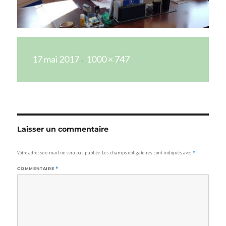
Publié
Taille
17 mai 2017
1000 × 747
le
réelle
Laisser un commentaire
Votre adresse e-mail ne sera pas publiée.
Les champs obligatoires sont indiqués avec
*
COMMENTAIRE
*