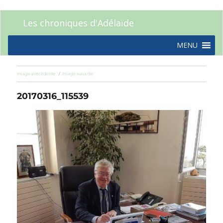
Les chroniques d'Adélaïde
MENU
Image précédente
Image suivante
20170316_115539