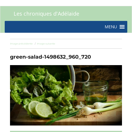
Les chroniques d'Adélaïde
MENU
Image précédente
Image suivante
green-salad-1498632_960_720