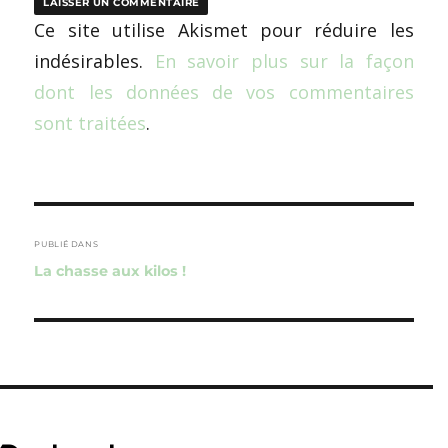
Ce site utilise Akismet pour réduire les
indésirables.
En savoir plus sur la façon
dont les données de vos commentaires
sont traitées
.
Navigation
de
PUBLIÉ DANS
La chasse aux kilos !
l’article