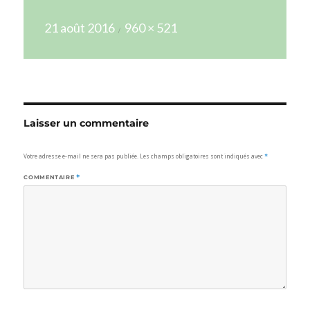
Publié
Taille
21 août 2016
960 × 521
le
réelle
Laisser un commentaire
Votre adresse e-mail ne sera pas publiée.
Les champs obligatoires sont indiqués avec
*
COMMENTAIRE
*