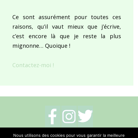
Ce sont assurément pour toutes ces
raisons, qu’il vaut mieux que j’écrive,
c’est encore là que je reste la plus
mignonne… Quoique !
Contactez-moi !
Mentions légales
-
Politique de cookies
-
Nous utilisons des cookies pour vous garantir la meilleure