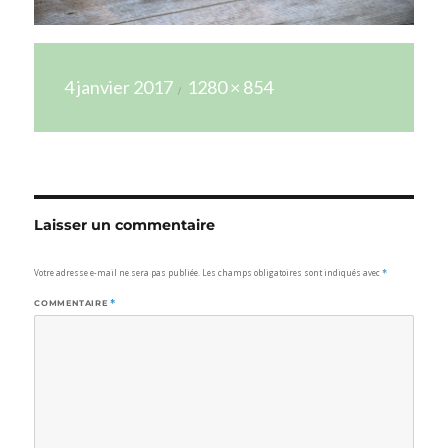
Publié
Taille
4 janvier 2017
1280 × 854
le
réelle
Laisser un commentaire
Votre adresse e-mail ne sera pas publiée.
Les champs obligatoires sont indiqués avec
*
COMMENTAIRE
*