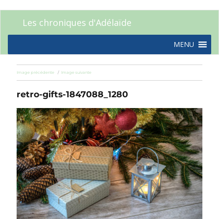
Les chroniques d'Adélaïde
MENU
Image précédente
Image suivante
retro-gifts-1847088_1280