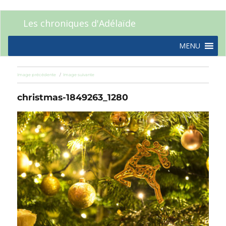
Les chroniques d'Adélaïde
MENU
Image précédente
Image suivante
christmas-1849263_1280