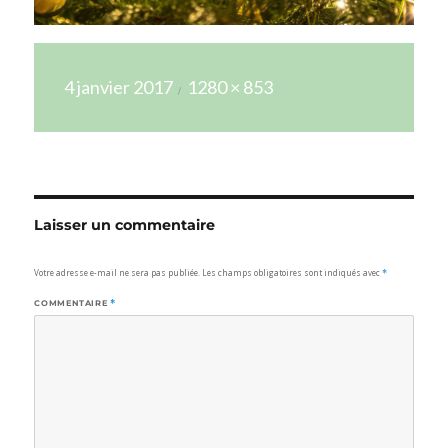
Publié
Taille
4 janvier 2017
1280 × 853
le
réelle
Laisser un commentaire
Votre adresse e-mail ne sera pas publiée.
Les champs obligatoires sont indiqués avec
*
COMMENTAIRE
*