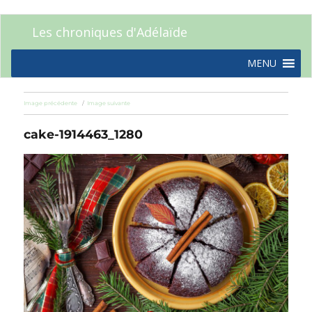
Les chroniques d'Adélaïde
MENU
Image précédente
Image suivante
cake-1914463_1280