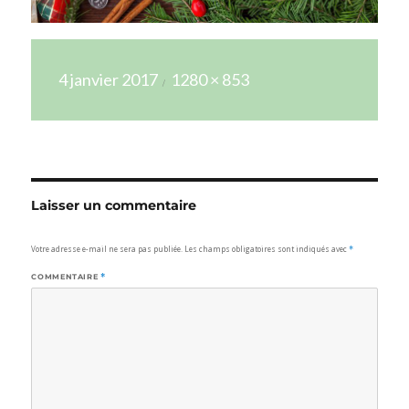
Publié
Taille
4 janvier 2017
1280 × 853
le
réelle
Laisser un commentaire
Votre adresse e-mail ne sera pas publiée.
Les champs obligatoires sont indiqués avec
*
COMMENTAIRE
*