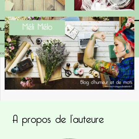
Laisser un commentaire
Votre adresse e-mail ne sera pas publiée.
Les champs obligatoires sont indiqués avec
*
COMMENTAIRE
*
A propos de l’auteure
NOM
*