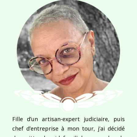
E-MAIL
*
SITE WEB
Enregistrer mon nom, mon e-mail et mon site dans le navigateur pour mon prochain commentaire.
Ce site utilise Akismet pour réduire les indésirab
Fille d’un artisan-expert judiciaire, puis
commentaires sont traitées
.
chef d’entreprise à mon tour, j’ai décidé