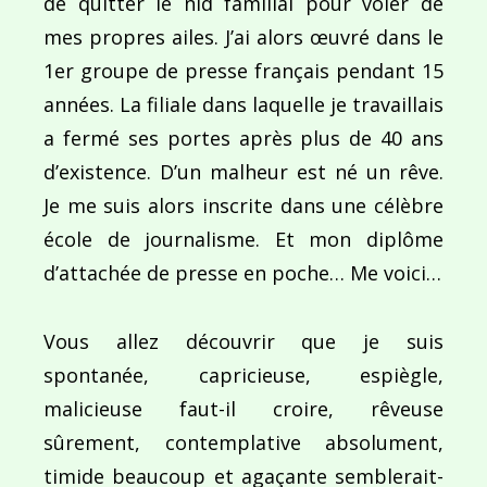
de quitter le nid familial pour voler de
mes propres ailes. J’ai alors œuvré dans le
1er groupe de presse français pendant 15
années. La filiale dans laquelle je travaillais
Navigation
a fermé ses portes après plus de 40 ans
de
PUBLIÉ DANS
Julie
d’existence. D’un malheur est né un rêve.
l’article
Je me suis alors inscrite dans une célèbre
école de journalisme. Et mon diplôme
d’attachée de presse en poche… Me voici…
Vous allez découvrir que je suis
spontanée, capricieuse, espiègle,
malicieuse faut-il croire, rêveuse
sûrement, contemplative absolument,
timide beaucoup et agaçante semblerait-