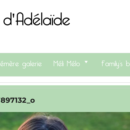
 d'Adélaïde
émère galerie
Méli Mélo
Family’s b
7897132_o