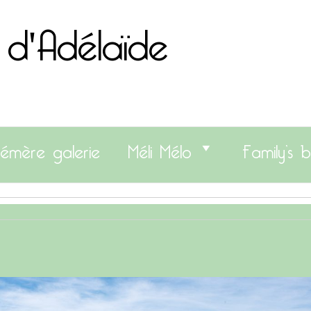
 d'Adélaïde
émère galerie
Méli Mélo
Family’s b