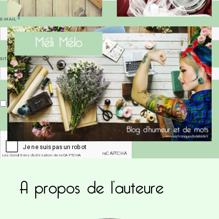
E-MAIL
*
SITE WEB
Enregistrer mon nom, mon e-mail et mon site dans le navigateur pour mon prochain commentaire.
A propos de l’auteure
Ce site utilise Akismet pour réduire les indésirab
commentaires sont traitées
.