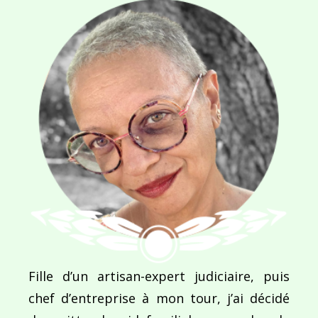
Navigation
de
PUBLIÉ DANS
Aurélie : To believe in yourself
l’article
Fille d’un artisan-expert judiciaire, puis
chef d’entreprise à mon tour, j’ai décidé