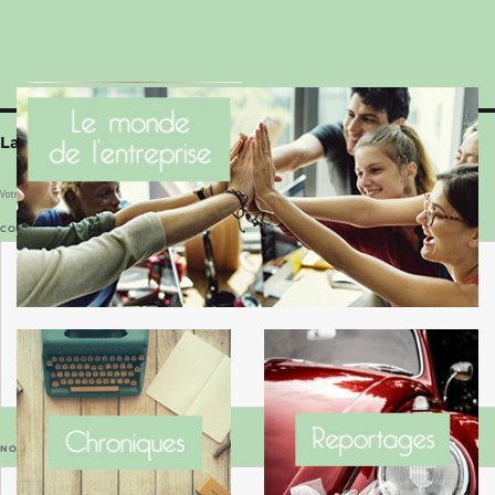
Le Benaise de la Charente-Maritime vaut bien
le Hygge du Danemark !
Laisser un commentaire
Votre adresse e-mail ne sera pas publiée.
Les champs obligatoires sont indiqués avec
*
COMMENTAIRE
*
NOM
*