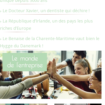
unique depuis 5000 ans
Le Docteur Xavier, un dentiste qui déchire !
La République d’Irlande, un des pays les plus
riches d’Europe
Le Benaise de la Charente-Maritime vaut bien le
Hygge du Danemark !