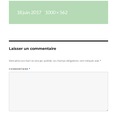
Publié
Taille
18 juin 2017
1000 × 562
le
réelle
Laisser un commentaire
Votre adresse e-mail ne sera pas publiée.
Les champs obligatoires sont indiqués avec
*
COMMENTAIRE
*