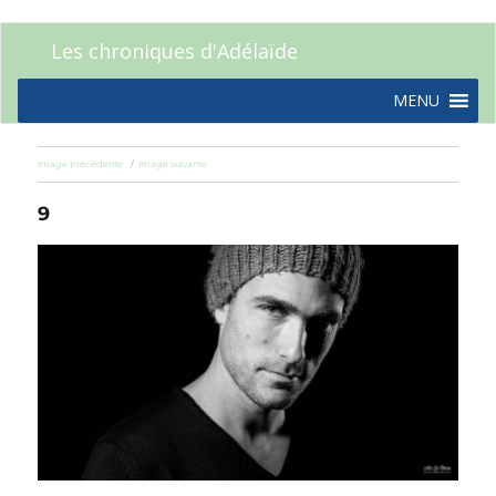
Les chroniques d'Adélaïde
MENU
Image précédente
Image suivante
9