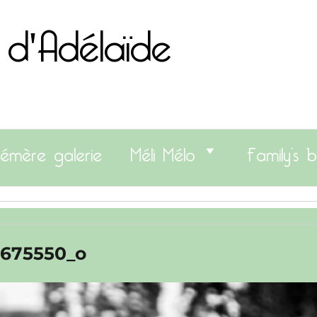
 d'Adélaïde
émère galerie
Méli Mélo
Family’s b
3675550_o