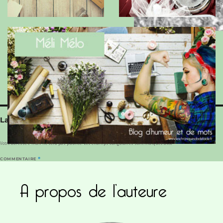
Alex de Morière by Andy Corbras
Laisser un commentaire
Votre adresse e-mail ne sera pas publiée.
Les champs obligatoires sont indiqués avec
*
COMMENTAIRE
*
A propos de l’auteure