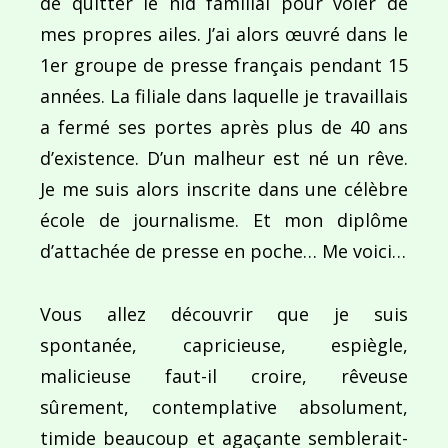
de quitter le nid familial pour voler de
mes propres ailes. J’ai alors œuvré dans le
Ce site utilise Akismet pour réduire les indésirab
1er groupe de presse français pendant 15
commentaires sont traitées
.
années. La filiale dans laquelle je travaillais
a fermé ses portes après plus de 40 ans
d’existence. D’un malheur est né un rêve.
Je me suis alors inscrite dans une célèbre
école de journalisme. Et mon diplôme
Navigation
d’attachée de presse en poche… Me voici…
de
PUBLIÉ DANS
Des yeux de soie !
l’article
Vous allez découvrir que je suis
spontanée, capricieuse, espiègle,
malicieuse faut-il croire, rêveuse
sûrement, contemplative absolument,
timide beaucoup et agaçante semblerait-