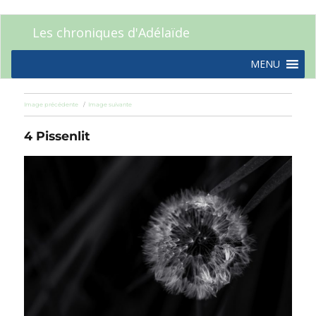
Les chroniques d'Adélaïde
MENU
Image précédente
Image suivante
4 Pissenlit