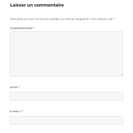
Laisser un commentaire
Votre adresse e-mail ne sera pas publiée.
Les champs obligatoires sont indiqués avec
*
COMMENTAIRE
*
NOM
*
E-MAIL
*