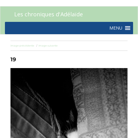
Les chroniques d'Adélaïde
MENU
Image précédente
Image suivante
19