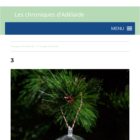
Les chroniques d'Adélaïde
MENU
Image précédente
Image suivante
3