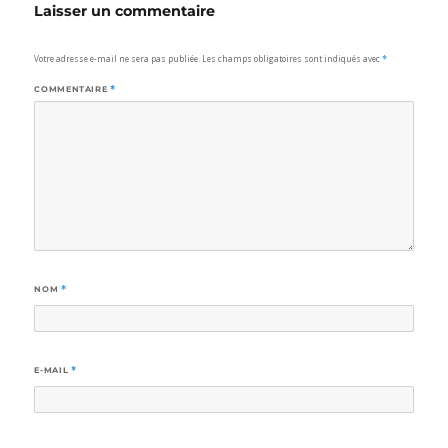
Laisser un commentaire
Votre adresse e-mail ne sera pas publiée.
Les champs obligatoires sont indiqués avec
*
COMMENTAIRE
*
NOM
*
E-MAIL
*