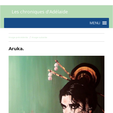
Les chroniques d'Adélaïde
MENU
Image précédente
Image suivante
Aruka.