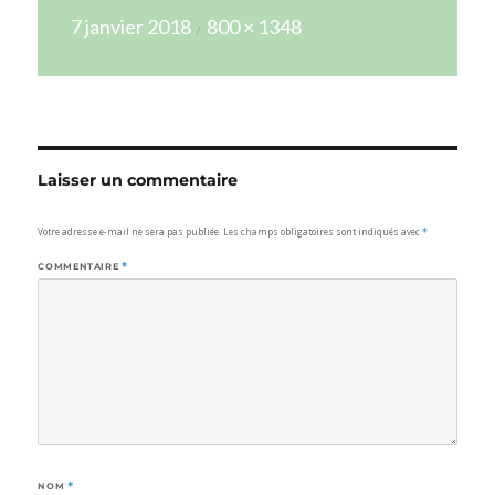
Publié
Taille
7 janvier 2018
800 × 1348
le
réelle
Laisser un commentaire
Votre adresse e-mail ne sera pas publiée.
Les champs obligatoires sont indiqués avec
*
COMMENTAIRE
*
NOM
*