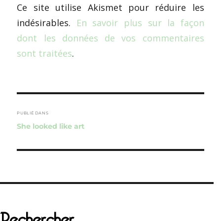
Ce site utilise Akismet pour réduire les
indésirables.
En savoir plus sur la façon
dont les données de vos commentaires
sont traitées
.
Navigation
de
PUBLIÉ DANS
She looked like art
l’article
Rechercher