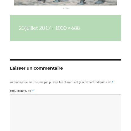
Publié
Taille
23 juillet 2017
1000 × 688
le
réelle
Laisser un commentaire
Votre adresse e-mail ne sera pas publiée.
Les champs obligatoires sont indiqués avec
*
COMMENTAIRE
*