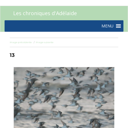
Les chroniques d'Adélaïde
MENU
Image précédente
Image suivante
13