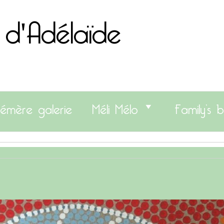
 d'Adélaïde
émère galerie
Méli Mélo
Family’s b