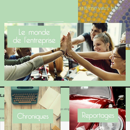
Le Benaise de la Charente-Maritime vaut bien
le Hygge du Danemark !
Laisser un commentaire
Votre adresse e-mail ne sera pas publiée.
Les champs obligatoires sont indiqués avec
*
COMMENTAIRE
*