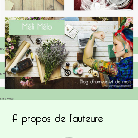
NOM
*
E-MAIL
*
SITE WEB
A propos de l’auteure
Enregistrer mon nom, mon e-mail et mon site dans le navigateur pour mon prochain commentaire.