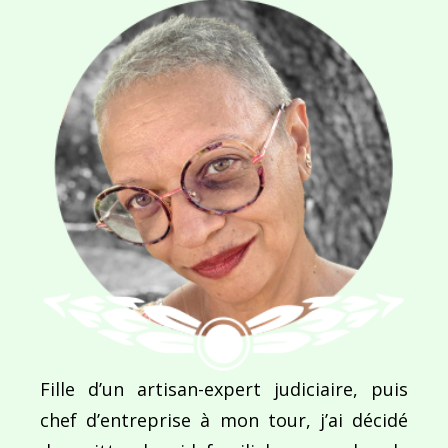
Ce site utilise Akismet pour réduire les indésirab
commentaires sont traitées
.
Navigation
de
PUBLIÉ DANS
Fille d’un artisan-expert judiciaire, puis
Rondittude
l’article
chef d’entreprise à mon tour, j’ai décidé