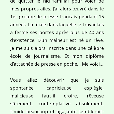
de quitter le nid familial pour voler de
mes propres ailes. J’ai alors œuvré dans le
Ce site utilise Akismet pour réduire les indésirab
1er groupe de presse français pendant 15
commentaires sont traitées
.
années. La filiale dans laquelle je travaillais
a fermé ses portes après plus de 40 ans
d’existence. D’un malheur est né un rêve.
Je me suis alors inscrite dans une célèbre
école de journalisme. Et mon diplôme
Navigation
d’attachée de presse en poche… Me voici…
de
PUBLIÉ DANS
Les rivages de Montréal
l’article
Vous allez découvrir que je suis
spontanée, capricieuse, espiègle,
malicieuse faut-il croire, rêveuse
sûrement, contemplative absolument,
timide beaucoup et agaçante semblerait-