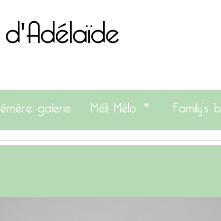
 d'Adélaïde
émère galerie
Méli Mélo
Family’s b