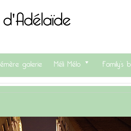
 d'Adélaïde
émère galerie
Méli Mélo
Family’s b