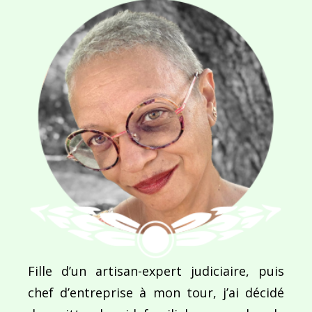
Navigation
de
PUBLIÉ DANS
Les rivages de Montréal
l’article
Fille d’un artisan-expert judiciaire, puis
chef d’entreprise à mon tour, j’ai décidé