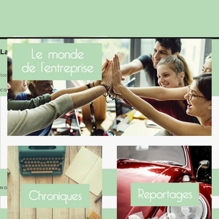
Le Benaise de la Charente-Maritime vaut bien
le Hygge du Danemark !
Laisser un commentaire
Votre adresse e-mail ne sera pas publiée.
Les champs obligatoires sont indiqués avec
*
COMMENTAIRE
*
NOM
*