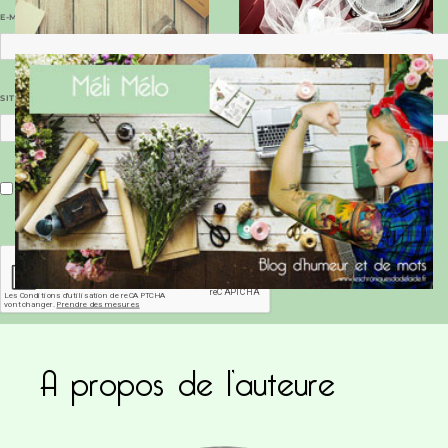
E-MAIL
*
SITE WEB
Enregistrer mon nom, mon e-mail et mon site dans le navigateur pour mon prochain commentaire.
A propos de l’auteure
Ce site utilise Akismet pour réduire les indésirab
commentaires sont traitées
.