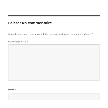
Laisser un commentaire
Votre adresse e-mail ne sera pas publiée.
Les champs obligatoires sont indiqués avec
*
COMMENTAIRE
*
NOM
*