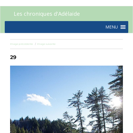
Les chroniques d'Adélaïde
MENU
Image précédente
Image suivante
29