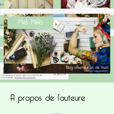
E-MAIL
*
SITE WEB
Enregistrer mon nom, mon e-mail et mon site dans le navigateur pour mon prochain commentaire.
A propos de l’auteure
Ce site utilise Akismet pour réduire les indésirab
commentaires sont traitées
.