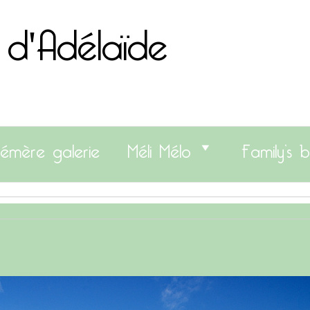
 d'Adélaïde
émère galerie
Méli Mélo
Family’s b