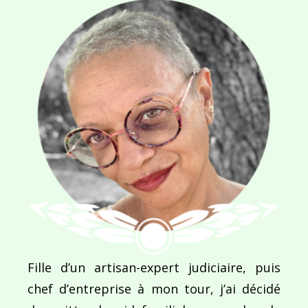
Navigation
de
PUBLIÉ DANS
Les rivages de Montréal
l’article
Fille d’un artisan-expert judiciaire, puis
chef d’entreprise à mon tour, j’ai décidé