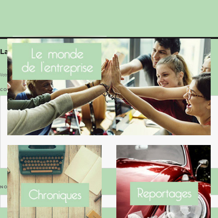
Le Benaise de la Charente-Maritime vaut bien
le Hygge du Danemark !
Laisser un commentaire
Votre adresse e-mail ne sera pas publiée.
Les champs obligatoires sont indiqués avec
*
COMMENTAIRE
*
NOM
*